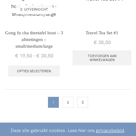
UITVERKOCHT
Gong fu cha theetafel hout – 3
Travel Tea Set #1
afmetingen –
€
35,50
small/medium/large
€
19,50
-
€
30,50
TOEVOEGEN AAN
WINKELWAGEN
OPTIES SELECTEREN
1
2
Deze site gebruikt cookies. Lees hier ons
privacybeleid
.