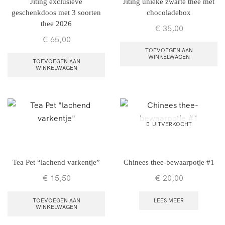
Jiting exclusieve
Jiting unieke zwarte thee met
geschenkdoos met 3 soorten
chocoladebox
thee 2026
€
35,00
€
65,00
TOEVOEGEN AAN
WINKELWAGEN
TOEVOEGEN AAN
WINKELWAGEN
UITVERKOCHT
Tea Pet “lachend varkentje”
Chinees thee-bewaarpotje #1
€
15,50
€
20,00
TOEVOEGEN AAN
LEES MEER
WINKELWAGEN