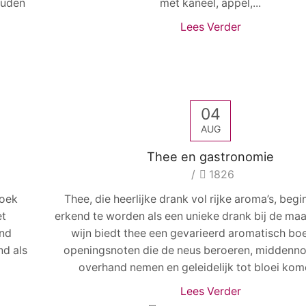
gouden
met kaneel, appel,...
Lees Verder
04
AUG
Thee en gastronomie
/
1826
zoek
Thee, die heerlijke drank vol rijke aroma’s, begin
et
erkend te worden als een unieke drank bij de maal
and
wijn biedt thee een gevarieerd aromatisch bo
nd als
openingsnoten die de neus beroeren, middenno
overhand nemen en geleidelijk tot bloei kome
Lees Verder