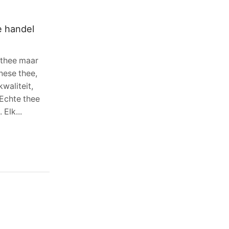
e handel
 thee maar
inese thee,
waliteit,
 Echte thee
Elk...