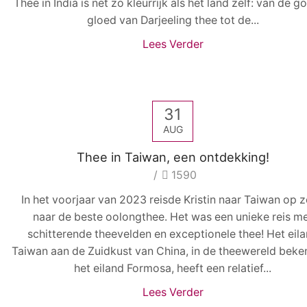
Thee in India is net zo kleurrijk als het land zelf: van de 
gloed van Darjeeling thee tot de...
Lees Verder
31
AUG
Thee in Taiwan, een ontdekking!
/
1590
In het voorjaar van 2023 reisde Kristin naar Taiwan op 
naar de beste oolongthee. Het was een unieke reis m
schitterende theevelden en exceptionele thee! Het eil
Taiwan aan de Zuidkust van China, in de theewereld beke
het eiland Formosa, heeft een relatief...
Lees Verder