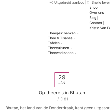
Uitgebreid aanbod
Snelle leve
Shop
Over ons
Blog
Contact
Kristin Van E
Theegeschenken
Thee & Tisanes
Tafelen
Theeculturen
Theeworkshops
29
JAN
Op theereis in Bhutan
/
81
Bhutan, het land van de Donderdraak, kent geen uitgesp