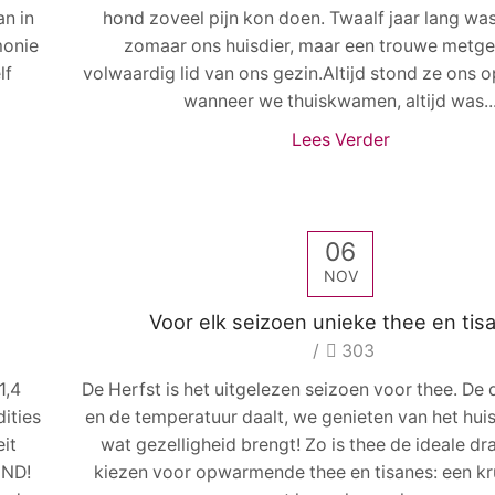
an in
hond zoveel pijn kon doen. Twaalf jaar lang was
monie
zomaar ons huisdier, maar een trouwe metge
lf
volwaardig lid van ons gezin.Altijd stond ze ons 
wanneer we thuiskwamen, altijd was..
Lees Verder
06
NOV
Voor elk seizoen unieke thee en tis
/
303
1,4
De Herfst is het uitgelezen seizoen voor thee. De
ities
en de temperatuur daalt, we genieten van het huis
eit
wat gezelligheid brengt! Zo is thee de ideale dr
END!
kiezen voor opwarmende thee en tisanes: een kr