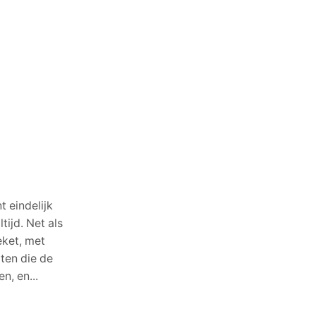
t eindelijk
tijd. Net als
eket, met
ten die de
n, en...