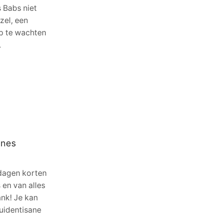
 Babs niet
zel, een
op te wachten
.
anes
 dagen korten
 en van alles
ank! Je kan
uidentisane