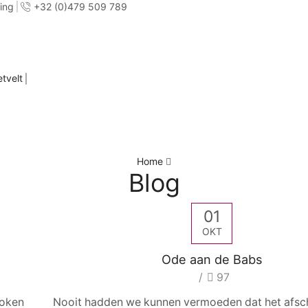
ring
+32 (0)479 509 789
etvelt
Home
Blog
01
OKT
Ode aan de Babs
/
97
roken
Nooit hadden we kunnen vermoeden dat het afsc