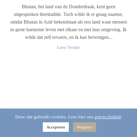
Bhutan, het land van de Donderdraak, kent geen
uitgesproken theetraditie. Toch wilde ik er graag naartoe,
omdat Bhutan in Azië bekendstaat als een land waar mensen
in grote harmonie leven met elkaar en met hun omgeving. Ik
wilde dat zelf ervaren, en ik kan bevestigen...
Lees Verder
Deze site gebruikt cookies. Lees hier ons
privacybeleid
.
Accepteren
Weigeren
Home
Shop
Winkelmand
Menu