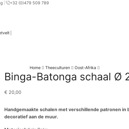
ng
+32 (0)479 509 789
etvelt
Home
Theeculturen
Oost-Afrika
Binga-Batonga schaal Ø
€
20,00
Handgemaakte schalen met verschillende patronen in bru
decoratief aan de muur.