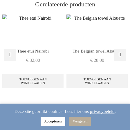
Gerelateerde producten
Thee etui Nairobi
The Belgian towel Alouette
€
32,00
€
28,00
TOEVOEGEN AAN
TOEVOEGEN AAN
WINKELWAGEN
WINKELWAGEN
Deze site gebruikt cookies. Lees hier ons
privacybeleid
.
Accepteren
Weigeren
Home
Shop
Winkelmand
Menu