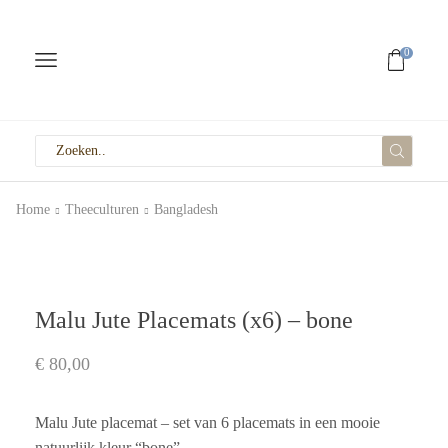
0
Home
Theeculturen
Bangladesh
Malu Jute Placemats (x6) – bone
€
80,00
Malu Jute placemat – set van 6 placemats in een mooie
natuurlijk kleur “bone”.