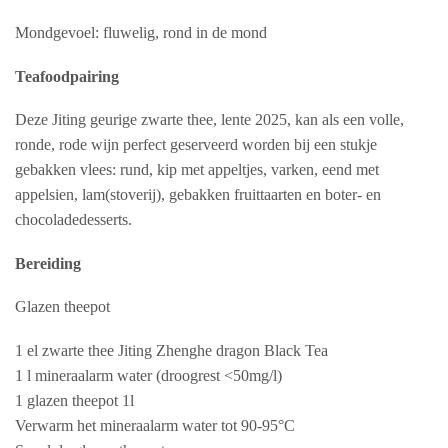
Mondgevoel: fluwelig, rond in de mond
Teafoodpairing
Deze Jiting geurige zwarte thee, lente 2025, kan als een volle,
ronde, rode wijn perfect geserveerd worden bij een stukje
gebakken vlees: rund, kip met appeltjes, varken, eend met
appelsien, lam(stoverij), gebakken fruittaarten en boter- en
chocoladedesserts.
Bereiding
Glazen theepot
1 el zwarte thee Jiting Zhenghe dragon Black Tea
1 l mineraalarm water (droogrest <50mg/l)
1 glazen theepot 1l
Verwarm het mineraalarm water tot 90-95°C