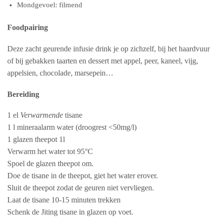
Mondgevoel: filmend
Foodpairing
Deze zacht geurende infusie drink je op zichzelf, bij het haardvuur
of bij gebakken taarten en dessert met appel, peer, kaneel, vijg,
appelsien, chocolade, marsepein…
Bereiding
1 el
Verwarmende
tisane
1 l mineraalarm water (droogrest <50mg/l)
1 glazen theepot 1l
Verwarm het water tot 95°C
Spoel de glazen theepot om.
Doe de tisane in de theepot, giet het water erover.
Sluit de theepot zodat de geuren niet vervliegen.
Laat de tisane 10-15 minuten trekken
Schenk de Jiting tisane in glazen op voet.