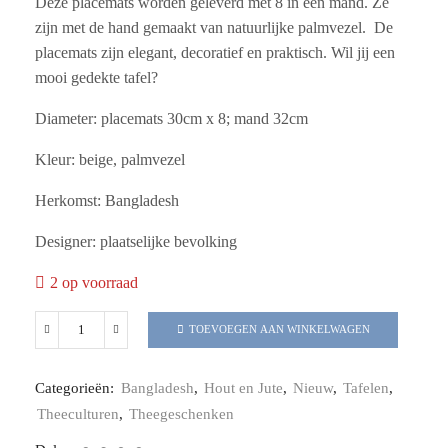
Deze placemats worden geleverd met 8 in een mand. Ze
zijn met de hand gemaakt van natuurlijke palmvezel. De
placemats zijn elegant, decoratief en praktisch. Wil jij een
mooi gedekte tafel?
Diameter: placemats 30cm x 8; mand 32cm
Kleur: beige, palmvezel
Herkomst: Bangladesh
Designer: plaatselijke bevolking
2 op voorraad
TOEVOEGEN AAN WINKELWAGEN
Categorieën:
Bangladesh
,
Hout en Jute
,
Nieuw
,
Tafelen
,
Theeculturen
,
Theegeschenken