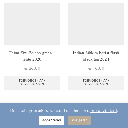
China Zixi Baicha green –
Indian Sikkim herfst flush
lente 2026
black tea 2024
€
26,00
€
18,00
TOEVOEGEN AAN
TOEVOEGEN AAN
WINKELWAGEN
WINKELWAGEN
Deze site gebruikt cookies. Lees hier ons
privacybeleid
.
Accepteren
Weigeren
Home
Shop
Winkelmand
Menu